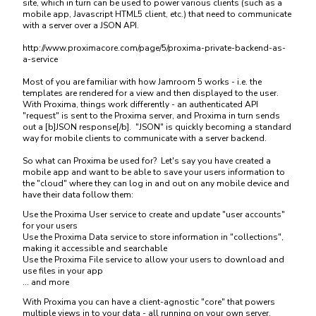
site, which in turn can be used to power various clients (such as a
mobile app, Javascript HTML5 client, etc.) that need to communicate
with a server over a JSON API.
http://www.proximacore.com/page/5/proxima-private-backend-as-
a-service
Most of you are familiar with how Jamroom 5 works - i.e. the
templates are rendered for a view and then displayed to the user.
With Proxima, things work differently - an authenticated API
"request" is sent to the Proxima server, and Proxima in turn sends
out a [b]JSON response[/b]. "JSON" is quickly becoming a standard
way for mobile clients to communicate with a server backend.
So what can Proxima be used for? Let's say you have created a
mobile app and want to be able to save your users information to
the "cloud" where they can log in and out on any mobile device and
have their data follow them:
Use the Proxima User service to create and update "user accounts"
for your users
Use the Proxima Data service to store information in "collections",
making it accessible and searchable
Use the Proxima File service to allow your users to download and
use files in your app
... and more
With Proxima you can have a client-agnostic "core" that powers
multiple views in to your data - all running on your own server,