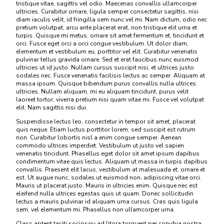
tristique vitae, sagittis vel odio. Maecenas convallis ullamcorper
ultricies. Curabitur ornare, ligula semper consectetur sagittis, nisi
diam iaculis velit, id fringilla sem nunc vel mi. Nam dictum, odio nec
pretium volutpat, arcu ante placerat erat, non tristique elit urna et
turpis. Quisque mi metus, ornare sit amet fermentum et, tincidunt et
orci. Fusce eget orci a orci congue vestibulum. Ut dolor diam,
elementum et vestibulum eu, porttitor vel elit. Curabitur venenatis
pulvinar tellus gravida ornare. Sed et erat faucibus nunc euismod
ultricies ut id justo. Nullam cursus suscipit nisi, et ultrices justo
sodales nec. Fusce venenatis facilisis lectus ac semper. Aliquam at
massa ipsum. Quisque bibendum purus convallis nulla ultrices
ultricies. Nullam aliquam, mi eu aliquam tincidunt, purus velit
laoreet tortor, viverra pretium nisi quam vitae mi. Fusce vel volutpat
elit. Nam sagittis nisi dui.
Suspendisse lectus leo, consectetur in tempor sit amet, placerat
quis neque. Etiam luctus porttitor lorem, sed suscipit est rutrum
non. Curabitur lobortis nisl a enim congue semper. Aenean
commodo ultrices imperdiet. Vestibulum ut justo vel sapien
venenatis tincidunt. Phasellus eget dolor sit amet ipsum dapibus
condimentum vitae quis lectus. Aliquam ut massa in turpis dapibus
convallis. Praesent elit lacus, vestibulum at malesuada et, ornare et
est. Ut augue nunc, sodales ut euismod non, adipiscing vitae orci.
Mauris ut placerat justo. Mauris in ultricies enim. Quisque nec est
eleifend nulla ultrices egestas quis ut quam. Donec sollicitudin
lectus a mauris pulvinar id aliquam urna cursus. Cras quis ligula
sem, vel elementum mi. Phasellus non ullamcorper urna.
Class aptent taciti sociosqu ad litora torquent per conubia nostra,