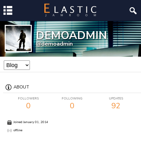
DEMOADMIN
@demoadmin
ABOUT
FOLLOWERS
FOLLOWING
UPDATES
0
0
92
Joined January 01, 2014
offline