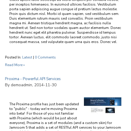
per inceptos himenaeos. In euismod ultrices facilisis. Vestibulum
porta sapien adipiscing augue congue id pretium lectus molestie.
Proin quis dictum nisl. Morbi id quam sapien, sed vestibulum sem.
Duis elementum rutrum mauris sed convallis. Proin vestibulum
magna mi. Aenean tristique hendrerit magna, ac facilisis nulla
hendrerit ut. Sed non tortor sodales quam auctor elementum. Donec
hendrerit nunc eget elit pharetra pulvinar. Suspendisse id tempus
tortor. Aenean luctus, elit commodo laoreet commodo, justo nisi
consequat massa, sed vulputate quam urna quis eros. Donec vel.
Posted In:
Latest
|
0 Comments
Read More »
Proxima - Powerful API Services
By demoadmin, 2014-11-30
The Proxima profile has just been updated
to "public" - today we're moving Proxima
into beta! For those of you not familiar
with Proxima (which would be just about
everyone), Proxima is a set of modules (and a custom skin) for
Jamroom 5 that adds a set of RESTful API services to your Jamroom