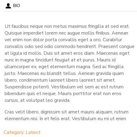
BIO
Ut faucibus neque non metus maximus fringilla at sed erat.
Quisque imperdiet lorem nec augue mollis finibus. Aenean
vel enim non dolor porta convallis eget a orci. Curabitur
convallis odio sed odio commodo hendrerit. Praesent congue
at ligula id mollis. Duis sit amet eros diam. Maecenas eget
nunc in magna tincidunt feugiat at et purus. Mauris id
ullamcorper ex, eget elementum magna. Sed ac fringilla
justo. Maecenas eu blandit tellus. Aenean gravida quam
libero, condimentum laoreet libero laoreet sit amet.
Suspendisse potenti. Vestibulum vel sem ac est rutrum
bibendum quis et neque. Mauris porttitor erat non eros
cursus, at volutpat leo gravida.
Cras velit libero, dignissim sit amet mauris aliquam, rutrum
elementum nisi. In et felis erat. Vestibulum eu mi ut enim
semper cursus. Morbi dictum urna sem, vitae consectetur est
bibendum et. Aenean sit amet metus at massa aliquet iaculis
Category: Latest