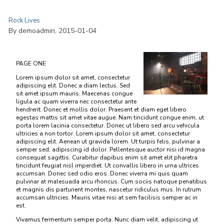
cursus a nunc. Vivamus eget dignissim enim. Suspendisse
auctor porttitor arcu ut aliquet. Maecenas aliquet velit et
Rock Lives
nunc dignissim facilisis. Nulla facilisi. Mauris molestie, felis a
By demoadmin, 2015-01-04
volutpat ornare, justo sem sagittis sem, id viverra lorem eros
vitae arcu. Mauris molestie, ligula sagittis tempor mattis,
purus diam auctor metus, a egestas arcu est id velit.
PAGE ONE
Curabitur bibendum ante erat, in scelerisque lectus varius
Lorem ipsum dolor sit amet, consectetur
quis. Nam dictum eget lacus nec porttitor. Nunc interdum
adipiscing elit. Donec a diam lectus. Sed
cursus pretium.
sit amet ipsum mauris. Maecenas congue
ligula ac quam viverra nec consectetur ante
hendrerit. Donec et mollis dolor. Praesent et diam eget libero
egestas mattis sit amet vitae augue. Nam tincidunt congue enim, ut
porta lorem lacinia consectetur. Donec ut libero sed arcu vehicula
ultricies a non tortor. Lorem ipsum dolor sit amet, consectetur
adipiscing elit. Aenean ut gravida lorem. Ut turpis felis, pulvinar a
semper sed, adipiscing id dolor. Pellentesque auctor nisi id magna
consequat sagittis. Curabitur dapibus enim sit amet elit pharetra
tincidunt feugiat nisl imperdiet. Ut convallis libero in urna ultrices
accumsan. Donec sed odio eros. Donec viverra mi quis quam
pulvinar at malesuada arcu rhoncus. Cum sociis natoque penatibus
et magnis dis parturient montes, nascetur ridiculus mus. In rutrum
accumsan ultricies. Mauris vitae nisi at sem facilisis semper ac in
est.
Vivamus fermentum semper porta. Nunc diam velit, adipiscing ut