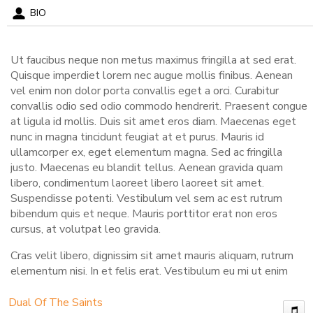
BIO
Ut faucibus neque non metus maximus fringilla at sed erat.
Quisque imperdiet lorem nec augue mollis finibus. Aenean
vel enim non dolor porta convallis eget a orci. Curabitur
convallis odio sed odio commodo hendrerit. Praesent congue
at ligula id mollis. Duis sit amet eros diam. Maecenas eget
nunc in magna tincidunt feugiat at et purus. Mauris id
ullamcorper ex, eget elementum magna. Sed ac fringilla
justo. Maecenas eu blandit tellus. Aenean gravida quam
libero, condimentum laoreet libero laoreet sit amet.
Suspendisse potenti. Vestibulum vel sem ac est rutrum
bibendum quis et neque. Mauris porttitor erat non eros
cursus, at volutpat leo gravida.
Cras velit libero, dignissim sit amet mauris aliquam, rutrum
elementum nisi. In et felis erat. Vestibulum eu mi ut enim
semper cursus. Morbi dictum urna sem, vitae consectetur est
bibendum et. Aenean sit amet metus at massa aliquet iaculis
Dual Of The Saints