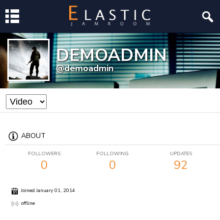
DEMOADMIN
@demoadmin
ABOUT
FOLLOWERS
FOLLOWING
UPDATES
0
0
92
Joined January 01, 2014
offline