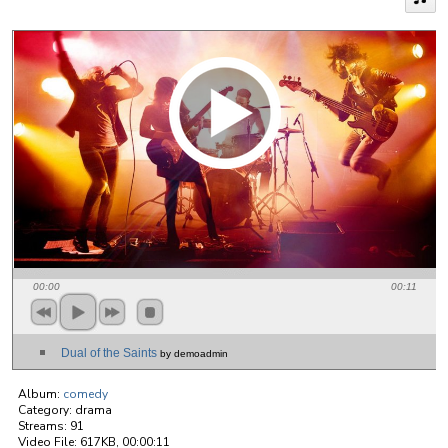
cursus a nunc. Vivamus eget dignissim enim. Suspendisse
auctor porttitor arcu ut aliquet. Maecenas aliquet velit et
nunc dignissim facilisis. Nulla facilisi. Mauris molestie, felis a
volutpat ornare, justo sem sagittis sem, id viverra lorem eros
vitae arcu. Mauris molestie, ligula sagittis tempor mattis,
purus diam auctor metus, a egestas arcu est id velit.
Curabitur bibendum ante erat, in scelerisque lectus varius
quis. Nam dictum eget lacus nec porttitor. Nunc interdum
cursus pretium.
00:00
00:11
Dual of the Saints
by demoadmin
Album:
comedy
Category:
drama
Streams:
91
Video File:
617KB, 00:00:11