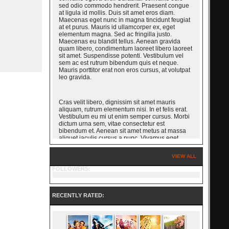
sed odio commodo hendrerit. Praesent congue
at ligula id mollis. Duis sit amet eros diam.
Maecenas eget nunc in magna tincidunt feugiat
at et purus. Mauris id ullamcorper ex, eget
elementum magna. Sed ac fringilla justo.
Maecenas eu blandit tellus. Aenean gravida
quam libero, condimentum laoreet libero laoreet
sit amet. Suspendisse potenti. Vestibulum vel
sem ac est rutrum bibendum quis et neque.
Mauris porttitor erat non eros cursus, at volutpat
leo gravida.
Cras velit libero, dignissim sit amet mauris
aliquam, rutrum elementum nisi. In et felis erat.
Vestibulum eu mi ut enim semper cursus. Morbi
dictum urna sem, vitae consectetur est
bibendum et. Aenean sit amet metus at massa
aliquet iaculis cursus a nunc. Vivamus eget
dignissim enim. Suspendisse auctor porttitor
arcu ut aliquet. Maecenas aliquet velit et nunc
VIEW ALL
dignissim facilisis. Nulla facilisi. Mauris molestie,
felis a volutpat ornare, justo sem sagittis sem, id
FOLLOWERS:
viverra lorem eros vitae arcu. Mauris molestie,
ligula sagittis tempor mattis, purus diam auctor
metus, a egestas arcu est id velit. Curabitur
bibendum ante erat, in scelerisque lectus varius
RECENTLY RATED:
quis. Nam dictum eget lacus nec porttitor. Nunc
interdum cursus pretium.