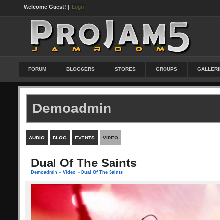
Welcome Guest!
|
Login
FORUM
BLOGGERS
STORES
GROUPS
GALLERI
Demoadmin
AUDIO
BLOG
EVENTS
VIDEO
Dual Of The Saints
Demoadmin
»
Video
» Dual Of The Saints