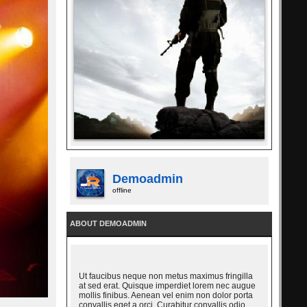
Demoadmin
offline
ABOUT DEMOADMIN
Ut faucibus neque non metus maximus fringilla
at sed erat. Quisque imperdiet lorem nec augue
mollis finibus. Aenean vel enim non dolor porta
convallis eget a orci. Curabitur convallis odio