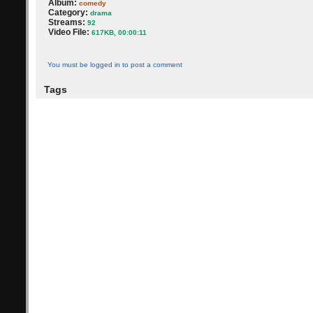
Album:
comedy
Category:
drama
Streams:
92
Video File:
617KB, 00:00:11
You must be logged in to post a comment
Tags