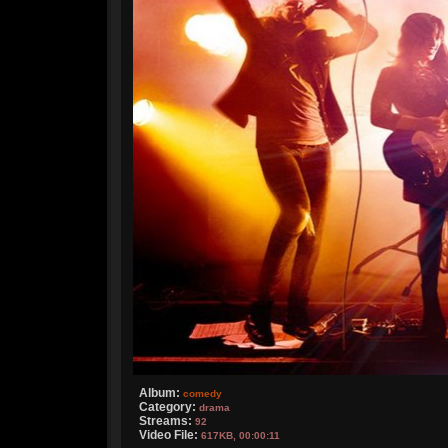
Album:
comedy
Category:
drama
Streams:
92
Video File:
617KB, 00:00:11