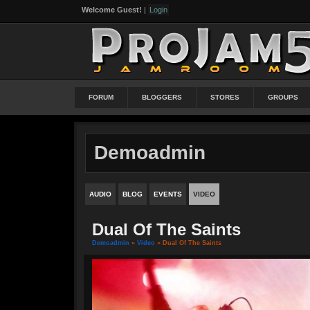
Welcome Guest!
|
Login
FORUM
BLOGGERS
STORES
GROUPS
Demoadmin
AUDIO
BLOG
EVENTS
VIDEO
Dual Of The Saints
Demoadmin
»
Video
» Dual Of The Saints