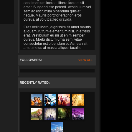
condimentum laoreet libero laoreet sit
amet. Suspendisse potenti. Vestibulum vel
sem ac est rutrum bibendum quis et
neque. Mauris porttitor erat non eros
cursus, at volutpat leo gravida.
Cras velit libero, dignissim sit amet mauris
aliquam, rutrum elementum nisi. In et felis
erat. Vestibulum eu mi ut enim semper
cursus. Morbi dictum urna sem, vitae
consectetur est bibendum et. Aenean sit
amet metus at massa aliquet iaculis
cursus a nunc. Vivamus eget dignissim
enim. Suspendisse auctor porttitor arcu ut
FOLLOWERS:
aliquet. Maecenas aliquet velit et nunc
VIEW ALL
dignissim facilisis. Nulla facilisi. Mauris
molestie, felis a volutpat ornare, justo sem
sagittis sem, id viverra lorem eros vitae
arcu. Mauris molestie, ligula sagittis
tempor mattis, purus diam auctor metus, a
RECENTLY RATED:
egestas arcu est id velit. Curabitur
bibendum ante erat, in scelerisque lectus
varius quis. Nam dictum eget lacus nec
porttitor. Nunc interdum cursus pretium.