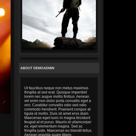
ABOUT DEMOADMIN
Ut faucibus neque non metus maximus
fringilla at sed erat. Quisque imperdiet
lorem nec augue mollis finibus. Aenean
vel enim non dolor porta convallis eget a
orci. Curabitur convallis odio sed odio
commodo hendrerit. Praesent congue at
ligula id mollis. Duis sit amet eros diam.
Maecenas eget nunc in magna tincidunt
feugiat at et purus. Mauris id ullamcorper
ex, eget elementum magna. Sed ac
fringilla justo. Maecenas eu blandit tellus.
Aenean gravida quam libero,