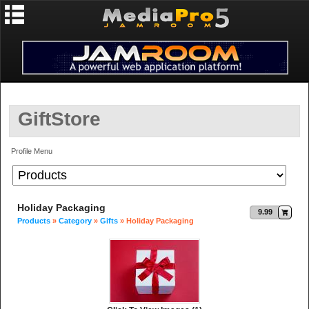
GiftStore
Profile Menu
Holiday Packaging
9.99
Products
»
Category
»
Gifts
» Holiday Packaging